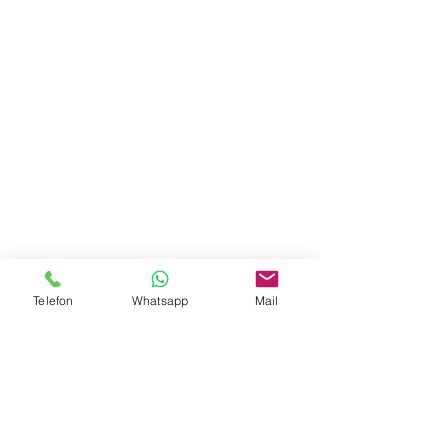
Impressum & Datenschutz
Telefon
Whatsapp
Mail
SL WERBUNG
Otto-Hahn-Straße 3 71364 Winnenden
info@slwerbung.de
+49 1636152197